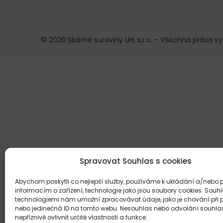
© 2026 Sběrné suroviny UH, s.r.o. - Všechna práva v
Spravovat Souhlas s cookies
Abychom poskytli co nejlepší služby, používáme k ukládání a/nebo p
informacím o zařízení, technologie jako jsou soubory cookies. Souhl
technologiemi nám umožní zpracovávat údaje, jako je chování při 
nebo jedinečná ID na tomto webu. Nesouhlas nebo odvolání souhl
nepříznivě ovlivnit určité vlastnosti a funkce.