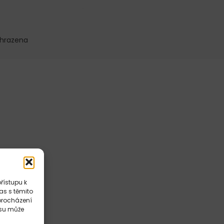
yhrazena
řístupu k
as s těmito
procházení
asu může