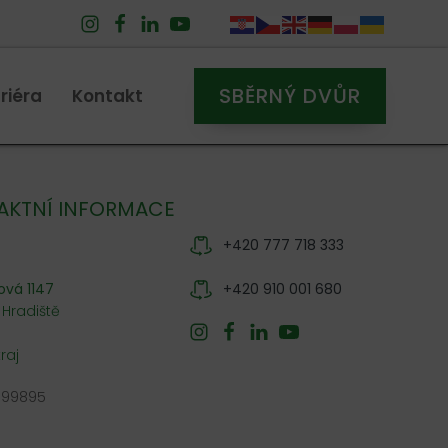
SBĚRNÝ DVŮR
riéra
Kontakt
AKTNÍ INFORMACE
+420 777 718 333
ová 1147
+420 910 001 680
 Hradiště
kraj
599895