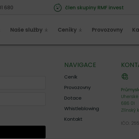
01 680
člen skupiny RMF invest
Naše služby
Ceníky
Provozovny
Ka
NAVIGACE
KONT
Ceník
Provozovny
Průmysl
Uherské
Dotace
686 01
Whistleblowing
Zlínský 
Kontakt
IČO: 25