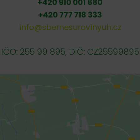
+420 910 001 680
+420 777 718 333
info@sbernesurovinyuh.cz
IČO: 255 99 895, DIČ: CZ25599895