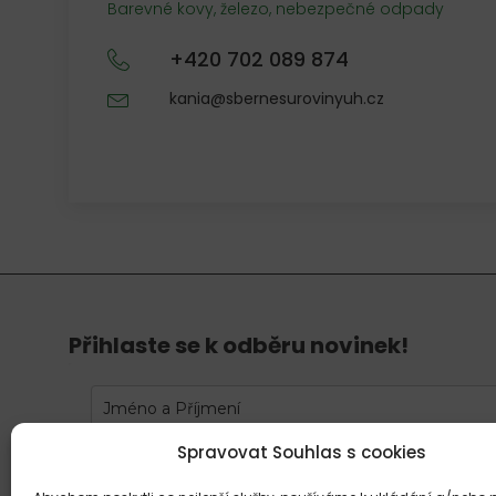
Barevné kovy, železo, nebezpečné odpady
+420 702 089 874
kania@sbernesurovinyuh.cz
Přihlaste se k odběru novinek!
Spravovat Souhlas s cookies