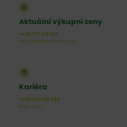
Aktuální výkupní ceny
+420 777 718 333
info@sbernesurovinyuh.cz
Kariéra
+420 604 218 484
kv@rmfi.cz