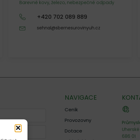
Barevné kovy, železo, nebezpečné odpady
+420 702 089 889
sehnal@sbernesurovinyuh.cz
NAVIGACE
KONT
Ceník
Provozovny
Průmysl
Uherské
Dotace
686 01