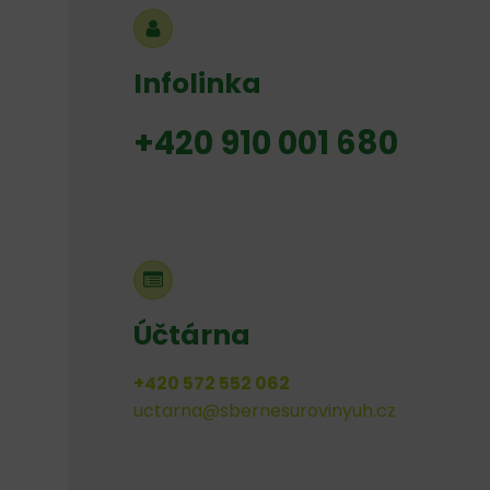
Infolinka
+420 910 001 680
Účtárna
+420 572 552 062
uctarna@sbernesurovinyuh.cz