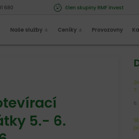
01 680
člen skupiny RMF invest
Naše služby
Ceníky
Provozovny
Ka
D
Zm
7.
tevírací
6.
tky 5.- 6.
Sb
pa
6