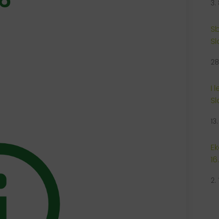
3.
Sb
Sl
28
I 
Sl
13
Ek
16
2.