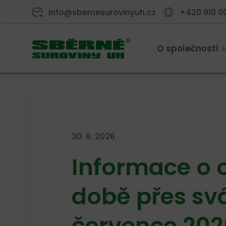
info@sbernesurovinyuh.cz
+420 910 0
O společnosti
30. 6. 2026
Informace o o
době přes svá
července 202