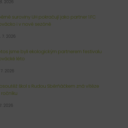
 8. 2026
ěrné suroviny UH pokračují jako partner 1.FC
ovácko i v nové sezóně
. 7. 2026
letos jsme byli ekologickým partnerem festivalu
ovácké léto
. 7. 2026
osoutěž škol s Rudou Sběrňáčkem zná vítěze
. ročníku
 7. 2026