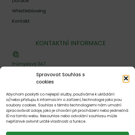
Dotace
Whistleblowing
Kontakt
KONTAKTNÍ INFORMACE
Průmyslová 1147
Uherské Hradiště
Spravovat Souhlas s
686 01
cookies
Zlínský kraj
IČO: 25599895
Abychom poskytli co nejlepší služby, používáme k ukládání
a/nebo přístupu k informacím o zařízení, technologie jako jsou
soubory cookies. Souhlas s těmito technologiemi nám umožní
zpracovávat údaje, jako je chování při procházení nebo jedinečná
+420 777 718 333
ID na tomto webu. Nesouhlas nebo odvolání souhlasu může
+420 910 001 680
nepříznivě ovlivnit určité vlastnosti a funkce.