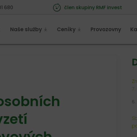
01 680
člen skupiny RMF invest
Naše služby
Ceníky
Provozovny
Ka
D
Zm
7.
osobních
6.
vzetí
Sb
pa
ovových