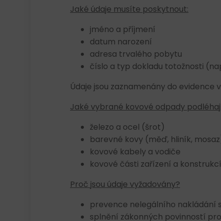
Jaké údaje musíte poskytnout:
jméno a příjmení
datum narození
adresa trvalého pobytu
číslo a typ dokladu totožnosti (
Údaje jsou zaznamenány do evidence v s
Jaké vybrané kovové odpady podléhají
železo a ocel (šrot)
barevné kovy (měď, hliník, mosaz
kovové kabely a vodiče
kovové části zařízení a konstrukc
Proč jsou údaje vyžadovány?
prevence nelegálního nakládání 
splnění zákonných povinností pro