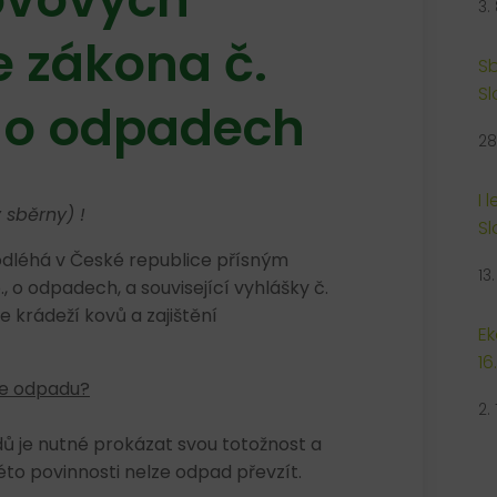
3.
 zákona č.
Sb
Sl
, o odpadech
28
I 
 sběrny) !
Sl
léhá v České republice přísným
13
 o odpadech, a související vyhlášky č.
 krádeží kovů a zajištění
Ek
16
le odpadu?
2.
ů je nutné prokázat svou totožnost a
éto povinnosti nelze odpad převzít.