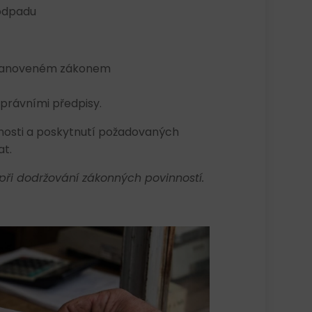
 odpadu
stanoveném zákonem
právními předpisy.
žnosti a poskytnutí požadovaných
t.
ři dodržování zákonných povinností.