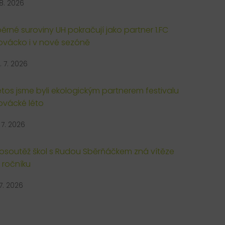
 8. 2026
ěrné suroviny UH pokračují jako partner 1.FC
ovácko i v nové sezóně
. 7. 2026
letos jsme byli ekologickým partnerem festivalu
ovácké léto
. 7. 2026
osoutěž škol s Rudou Sběrňáčkem zná vítěze
. ročníku
 7. 2026