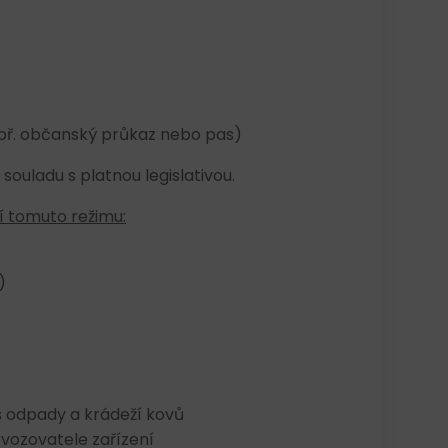
např. občanský průkaz nebo pas)
ouladu s platnou legislativou.
 tomuto režimu:
)
í
s odpady a krádeží kovů
vozovatele zařízení